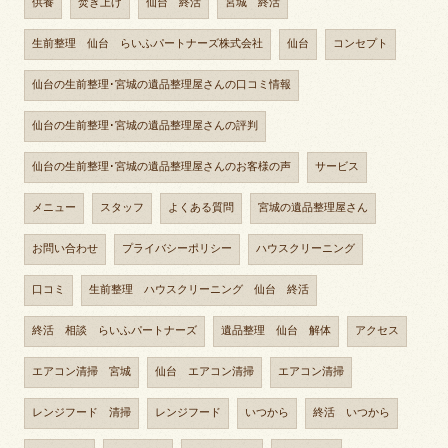
供養
焚き上げ
仙台 終活
宮城 終活
生前整理 仙台 らいふパートナーズ株式会社
仙台
コンセプト
仙台の生前整理･宮城の遺品整理屋さんの口コミ情報
仙台の生前整理･宮城の遺品整理屋さんの評判
仙台の生前整理･宮城の遺品整理屋さんのお客様の声
サービス
メニュー
スタッフ
よくある質問
宮城の遺品整理屋さん
お問い合わせ
プライバシーポリシー
ハウスクリーニング
口コミ
生前整理 ハウスクリーニング 仙台 終活
終活 相談 らいふパートナーズ
遺品整理 仙台 解体
アクセス
エアコン清掃 宮城
仙台 エアコン清掃
エアコン清掃
レンジフード 清掃
レンジフード
いつから
終活 いつから