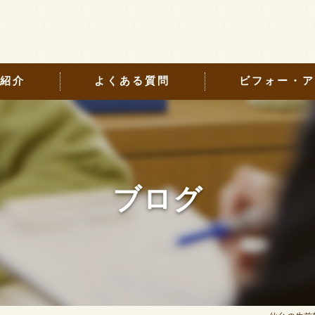
紹介
よくある質問
ビフォー・
の口コミ情報
リーニングについて
の評判
について
のお客様の声
について
ブログ
ル遺品整理について
お焚き上げについて